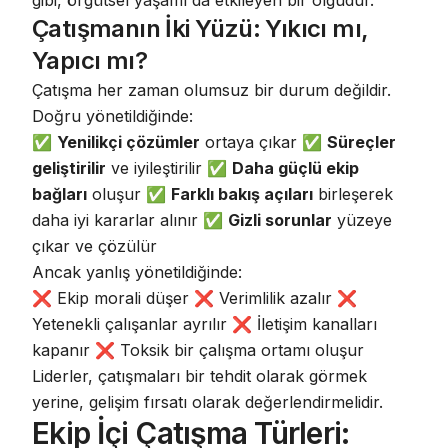
gibi, örgütsel yaşamı da etkileyen bir olgudur.
Çatışmanın İki Yüzü: Yıkıcı mı,
Yapıcı mı?
Çatışma her zaman olumsuz bir durum değildir.
Doğru yönetildiğinde:
✅
Yenilikçi çözümler
ortaya çıkar ✅
Süreçler
geliştirilir
ve iyileştirilir ✅
Daha güçlü ekip
bağları
oluşur ✅
Farklı bakış açıları
birleşerek
daha iyi kararlar alınır ✅
Gizli sorunlar
yüzeye
çıkar ve çözülür
Ancak yanlış yönetildiğinde:
❌ Ekip morali düşer ❌ Verimlilik azalır ❌
Yetenekli çalışanlar ayrılır ❌ İletişim kanalları
kapanır ❌ Toksik bir çalışma ortamı oluşur
Liderler, çatışmaları bir tehdit olarak görmek
yerine,
gelişim fırsatı olarak değerlendirmelidir
.
Ekip İçi Çatışma Türleri: