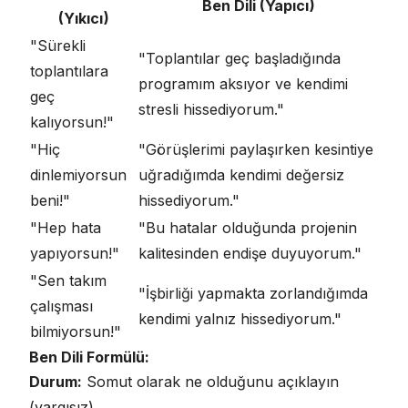
Ben Dili (Yapıcı)
(Yıkıcı)
"Sürekli
"Toplantılar geç başladığında
toplantılara
programım aksıyor ve kendimi
geç
stresli hissediyorum."
kalıyorsun!"
"Hiç
"Görüşlerimi paylaşırken kesintiye
dinlemiyorsun
uğradığımda kendimi değersiz
beni!"
hissediyorum."
"Hep hata
"Bu hatalar olduğunda projenin
yapıyorsun!"
kalitesinden endişe duyuyorum."
"Sen takım
"İşbirliği yapmakta zorlandığımda
çalışması
kendimi yalnız hissediyorum."
bilmiyorsun!"
Ben Dili Formülü:
Durum:
Somut olarak ne olduğunu açıklayın
(yargısız)