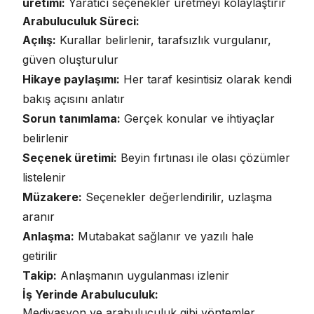
üretimi:
Yaratıcı seçenekler üretmeyi kolaylaştırır
Arabuluculuk Süreci:
Açılış:
Kurallar belirlenir, tarafsızlık vurgulanır,
güven oluşturulur
Hikaye paylaşımı:
Her taraf kesintisiz olarak kendi
bakış açısını anlatır
Sorun tanımlama:
Gerçek konular ve ihtiyaçlar
belirlenir
Seçenek üretimi:
Beyin fırtınası ile olası çözümler
listelenir
Müzakere:
Seçenekler değerlendirilir, uzlaşma
aranır
Anlaşma:
Mutabakat sağlanır ve yazılı hale
getirilir
Takip:
Anlaşmanın uygulanması izlenir
İş Yerinde Arabuluculuk:
Mediyasyon ve arabuluculuk gibi yöntemler,