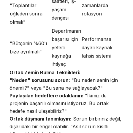
saatleri, iş-
"Toplantılar
zamanlarda
yaşam
öğleden sonra
rotasyon
dengesi
olmalı"
Departmanın
başarısı için
Performansa
"Bütçenin %60'ı
yeterli
dayalı kaynak
bize ayrılmalı"
kaynağa
tahsis sistemi
ihtiyaç
Ortak Zemin Bulma Teknikleri:
"Neden" sorusunu sorun:
"Bu neden senin için
önemli?" veya "Bu sana ne sağlayacak?"
Paylaşılan hedeflere odaklanın:
"İkimiz de
projenin başarılı olmasını istiyoruz. Bu ortak
hedefe nasıl ulaşabiliriz?"
Ortak düşmanı tanımlayın:
Sorun birbiriniz değil,
dışarıdaki bir engel olabilir. "Asıl sorun kısıtlı