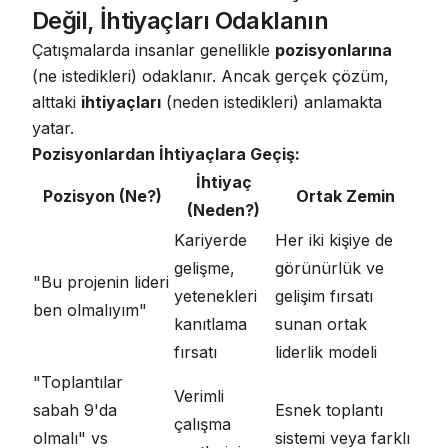
Değil, İhtiyaçları Odaklanın
Çatışmalarda insanlar genellikle
pozisyonlarına
(ne istedikleri) odaklanır. Ancak gerçek çözüm,
alttaki
ihtiyaçları
(neden istedikleri) anlamakta
yatar.
Pozisyonlardan İhtiyaçlara Geçiş:
İhtiyaç
Pozisyon (Ne?)
Ortak Zemin
(Neden?)
Kariyerde
Her iki kişiye de
gelişme,
görünürlük ve
"Bu projenin lideri
yetenekleri
gelişim fırsatı
ben olmalıyım"
kanıtlama
sunan ortak
fırsatı
liderlik modeli
"Toplantılar
Verimli
sabah 9'da
Esnek toplantı
çalışma
olmalı" vs
sistemi veya farklı